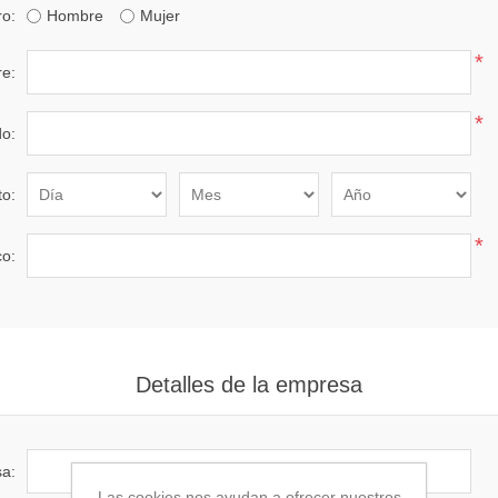
o:
Hombre
Mujer
*
e:
*
do:
to:
*
co:
Detalles de la empresa
a:
Las cookies nos ayudan a ofrecer nuestros