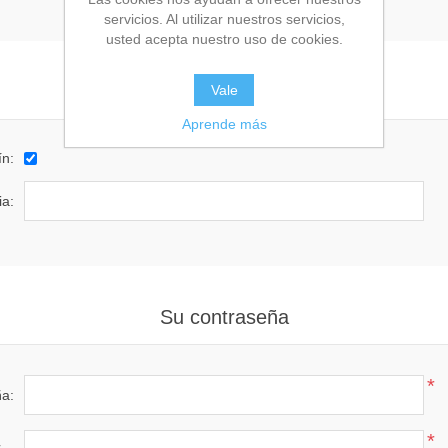
servicios. Al utilizar nuestros servicios,
usted acepta nuestro uso de cookies.
Opciones
Vale
Aprende más
ín:
ia:
Su contraseña
*
a:
*