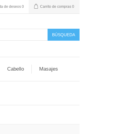
sta de deseos
0
Carrito de compras
0
BÚSQUEDA
Cabello
Masajes