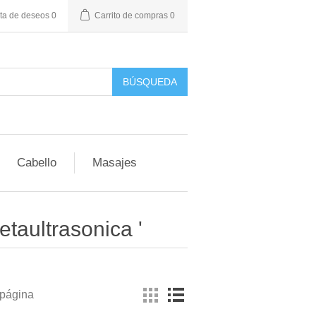
sta de deseos
0
Carrito de compras
0
BÚSQUEDA
Cabello
Masajes
etaultrasonica '
 página