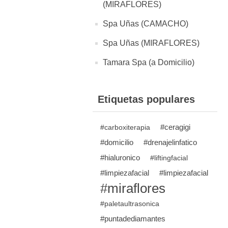
(MIRAFLORES)
Spa Uñas (CAMACHO)
Spa Uñas (MIRAFLORES)
Tamara Spa (a Domicilio)
Etiquetas populares
#ceragigi
#carboxiterapia
#domicilio
#drenajelinfatico
#hialuronico
#liftingfacial
#limpiezafacial
#limpiezafacial
#miraflores
#paletaultrasonica
#puntadediamantes