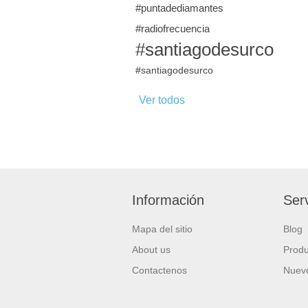
#puntadediamantes
#radiofrecuencia
#santiagodesurco
#santiagodesurco
Ver todos
Información
Serv
Mapa del sitio
Blog
About us
Produ
Contactenos
Nuevo