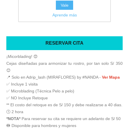
Vale
Precio antiguo:
S/550.00
Aprende más
Precio:
S/350.00
RESERVAR CITA
¡Micorblading! 😍
Cejas diseñadas para armonizar tu rostro, por tan solo S/ 350
😊
📍 Solo en Adrip_lash (MIRAFLORES) by #NANDA -
Ver Mapa
✅ Incluye 1 visita
✅ Microblading (Técnica Pelo a pelo)
✅ NO Incluye Retoque
** El costo del retoque es de S/ 150 y debe realizarse a 40 dias.
🕔 2 hora
*NOTA*
Para reservar su cita se requiere un adelanto de S/ 50
🚻 Disponible para hombres y mujeres