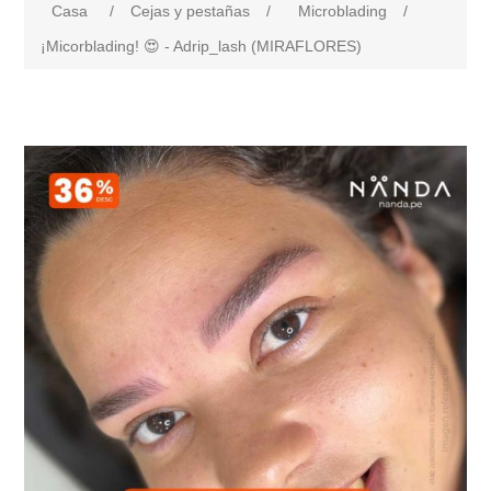
Casa
/
Cejas y pestañas
/
Microblading
/
¡Micorblading! 😍 - Adrip_lash (MIRAFLORES)