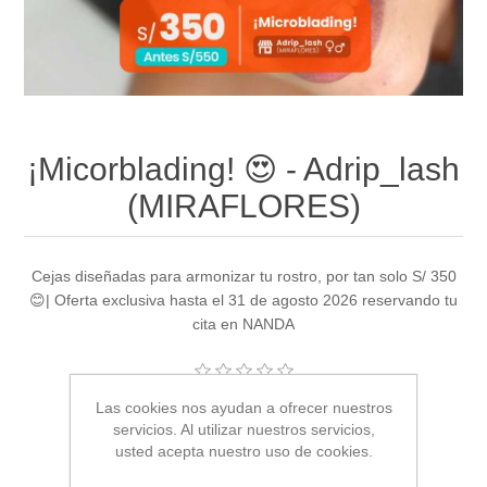
¡Micorblading! 😍 - Adrip_lash
(MIRAFLORES)
Cejas diseñadas para armonizar tu rostro, por tan solo S/ 350
😊| Oferta exclusiva hasta el 31 de agosto 2026 reservando tu
cita en NANDA
Sea el primero en revisar este producto
Las cookies nos ayudan a ofrecer nuestros
servicios. Al utilizar nuestros servicios,
Fabricante:
Miraflores - Lima
usted acepta nuestro uso de cookies.
Proveedor:
Adrip_lash (MIRAFLORES)