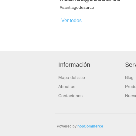
#santiagodesurco
Ver todos
Información
Serv
Mapa del sitio
Blog
About us
Produ
Contactenos
Nuevo
Powered by
nopCommerce