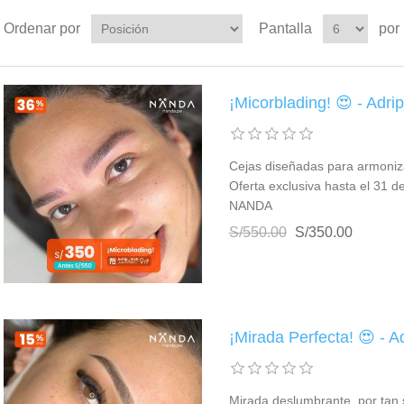
Ordenar por
Pantalla
por
¡Micorblading! 😍 - Ad
Cejas diseñadas para armonizar
Oferta exclusiva hasta el 31 d
NANDA
S/550.00
S/350.00
¡Mirada Perfecta! 😍 -
Mirada deslumbrante, por tan s