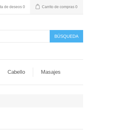
sta de deseos
0
Carrito de compras
0
BÚSQUEDA
Cabello
Masajes