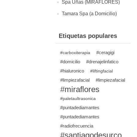
Spa Uñas (MIRAFLORES)
Tamara Spa (a Domicilio)
Etiquetas populares
#ceragigi
#carboxiterapia
#domicilio
#drenajelinfatico
#hialuronico
#liftingfacial
#limpiezafacial
#limpiezafacial
#miraflores
#paletaultrasonica
#puntadediamantes
#puntadediamantes
#radiofrecuencia
#santiagodesurco