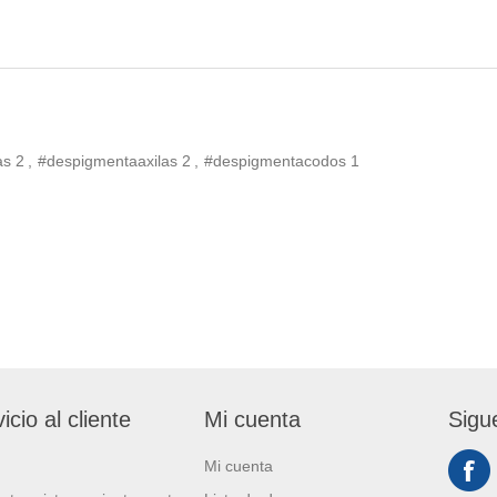
as
2
,
#despigmentaaxilas
2
,
#despigmentacodos
1
icio al cliente
Mi cuenta
Sigu
Mi cuenta