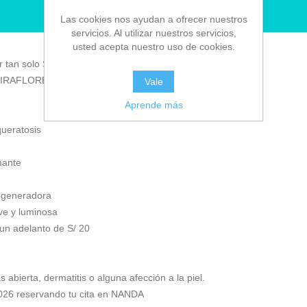
RESERVAR CITA
Las cookies nos ayudan a ofrecer nuestros
servicios. Al utilizar nuestros servicios,
usted acepta nuestro uso de cookies.
r tan solo S/ 129 😊
o (MIRAFLORES) by #NANDA -
Ver Mapa
Vale
Aprende más
queratosis
mante
regeneradora
ve y luminosa
 un adelanto de S/ 20
s abierta, dermatitis o alguna afección a la piel.
 2026 reservando tu cita en NANDA