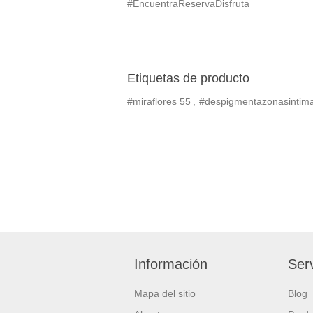
#EncuentraReservaDisfruta
Etiquetas de producto
#miraflores
55
,
#despigmentazonasintim
Información
Serv
Mapa del sitio
Blog