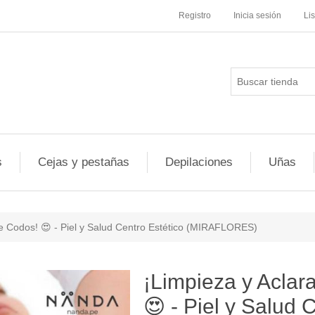
Registro
Inicia sesión
Li
s
Cejas y pestañas
Depilaciones
Uñas
e Codos! 😍 - Piel y Salud Centro Estético (MIRAFLORES)
¡Limpieza y Aclar
😍 - Piel y Salud 