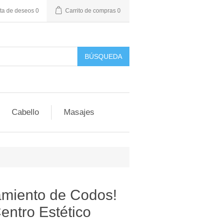
sta de deseos
0
Carrito de compras
0
BÚSQUEDA
Cabello
Masajes
amiento de Codos!
Centro Estético