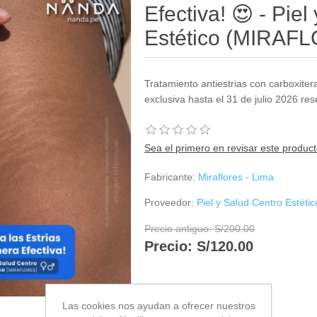
Efectiva! 😍 - Pie
Estético (MIRAF
Tratamiento antiestrias con carboxitera
exclusiva hasta el 31 de julio 2026 r
Sea el primero en revisar este produc
Fabricante:
Miraflores - Lima
Proveedor:
Piel y Salud Centro Esté
Precio antiguo:
S/200.00
Precio:
S/120.00
Las cookies nos ayudan a ofrecer nuestros