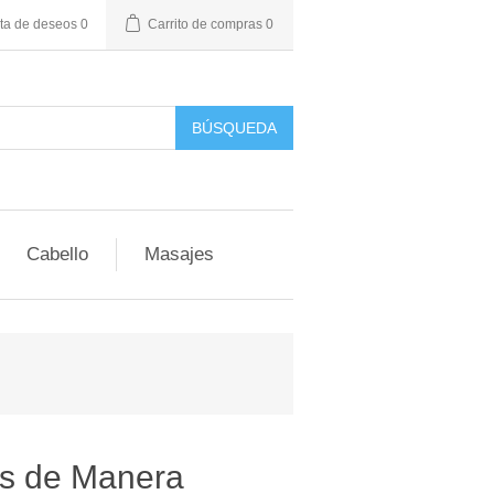
sta de deseos
0
Carrito de compras
0
BÚSQUEDA
Cabello
Masajes
ías de Manera