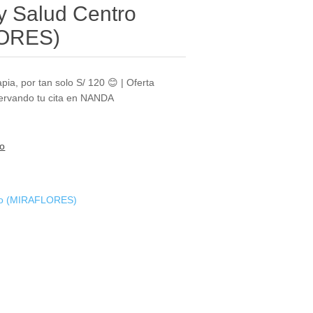
l y Salud Centro
LORES)
pia, por tan solo S/ 120 😊 | Oferta
eservando tu cita en NANDA
to
tico (MIRAFLORES)