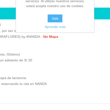
servicios. Al utilizar nuestros servicios,
usted acepta nuestro uso de cookies.
RESERVAR CITA
Vale

Aprende más
, por tan solo S/ 120 😊
o (MIRAFLORES) by #NANDA -
Ver Mapa
nas, Glúteos)
 un adelanto de S/ 20
apa de lactancia.
26 reservando tu cita en NANDA