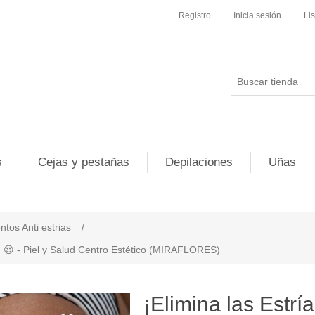
Registro
Inicia sesión
Li
s
Cejas y pestañas
Depilaciones
Uñas
ntos Anti estrias
/
a! 😍 - Piel y Salud Centro Estético (MIRAFLORES)
¡Elimina las Estr