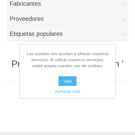
Fabricantes
Proveedores
Etiquetas populares
Las cookies nos ayudan a ofrecer nuestros
servicios. Al utilizar nuestros servicios,
Productos etiquetados con '
usted acepta nuestro uso de cookies.
·#color '
Vale
Aprende más