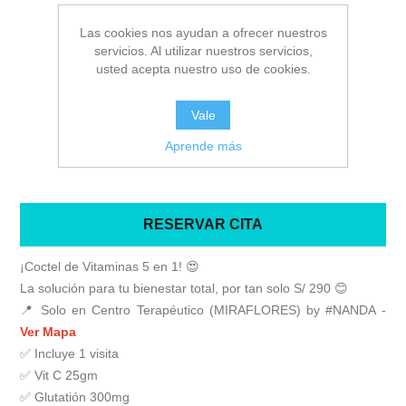
Sea el primero en revisar este producto
Las cookies nos ayudan a ofrecer nuestros
servicios. Al utilizar nuestros servicios,
Fabricante:
Miraflores - Lima
usted acepta nuestro uso de cookies.
Proveedor:
Centro Terapéutico (MIRAFLORES)
Vale
Precio antiguo:
S/377.00
Precio:
S/290.00
Aprende más
RESERVAR CITA
¡Coctel de Vitaminas 5 en 1! 😍
La solución para tu bienestar total, por tan solo S/ 290 😊
📍 Solo en Centro Terapéutico (MIRAFLORES) by #NANDA -
Ver Mapa
✅ Incluye 1 visita
✅ Vit C 25gm
✅ Glutatión 300mg