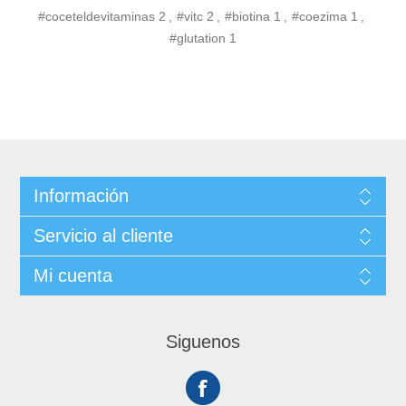
#coceteldevitaminas
2
,
#vitc
2
,
#biotina
1
,
#coezima
1
,
#glutation
1
Información
Servicio al cliente
Mi cuenta
Siguenos