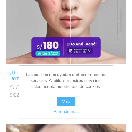
¡Tto Anti-Acné x Sesión! 😍 - Tamara Spa (a
Las cookies nos ayudan a ofrecer nuestros
Domicilio)
servicios. Al utilizar nuestros servicios,
usted acepta nuestro uso de cookies.
S/220.00
S/180.00
Vale
Aprende más